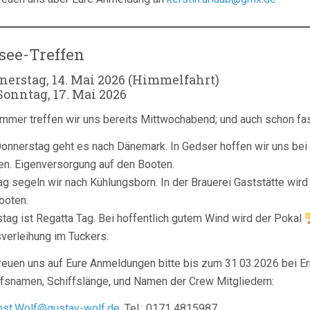
see-Treffen
nerstag, 14. Mai 2026 (Himmelfahrt)
Sonntag, 17. Mai 2026
mmer treffen wir uns bereits Mittwochabend; und auch schon fast 
onnerstag geht es nach Dänemark. In Gedser hoffen wir uns bei 
en. Eigenversorgung auf den Booten.
ag segeln wir nach Kühlungsborn. In der Brauerei Gaststätte wird
boten.
tag ist Regatta Tag. Bei hoffentlich gutem Wind wird der Pokal
verleihung im Tuckers.
reuen uns auf Eure Anmeldungen bitte bis zum 31.03.2026 bei Er
ffsnamen, Schiffslänge, und Namen der Crew Mitgliedern:
rnst.Wolf@gustav-wolf.de
, Tel.: 0171 4815987