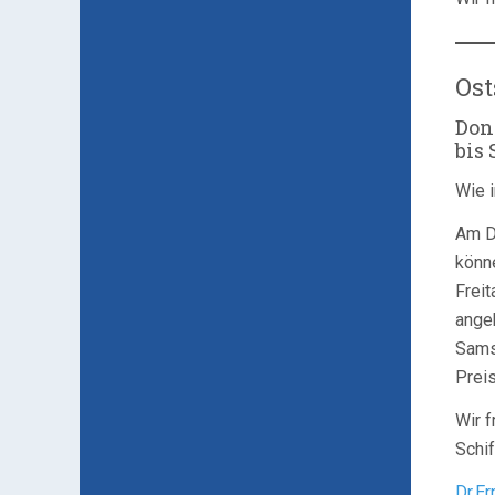
Ost
Don
bis 
Wie i
Am D
könn
Freit
ange
Sams
Preis
Wir f
Schi
Dr.E