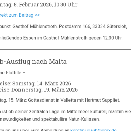
tag, 8. Februar 2026, 10:30 Uhr
rekt zum Beitrag <<
fpunkt: Gasthof Mühlenstroth, Postdamm 166, 33334 Gütersloh,
hließendes Essen im Gasthof Mühlenstroth gegen 12:30 Uhr.
b-Ausflug nach Malta
ne Flottille –
ise: Samstag, 14. März 2026
ise: Donnerstag, 19. März 2026
ag, 15. März: Gottesdienst in Valletta mit Hartmut Suppliet.
 ist ob seiner zentralen Lage im Mittelmeer kulturell, maritim vie
nswürdigkeiten und spektakuläre Natur-Kulissen.
freuen uns über Eure Anmeldung an
kerstin.urlaub@gmx.de