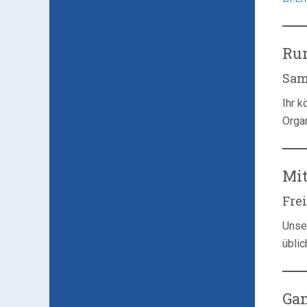
Ru
Sam
Ihr k
Organ
Mi
Fre
Unse
üblic
Ga