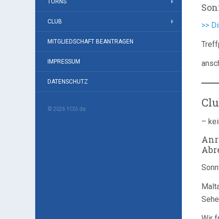
TÖRNS
Sonn
CLUB
>> Di
MITGLIEDSCHAFT BEANTRAGEN
Tref
IMPRESSUM
ansc
DATENSCHUTZ
Clu
© 2026 YCGt.de
– kei
Anre
Abre
Sonnt
Malta
Sehe
Wir 