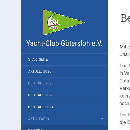
B
Yacht-Club Gütersloh e.V.
Mit e
Urla
STARTSEITE
Das V
AKTUELL 2026
in Va
Gott
BEITRÄGE 2026
Verke
BEITRÄGE 2025
kein
hoch.
BEITRÄGE 2024
Der R
AKTIVITÄTEN
die D