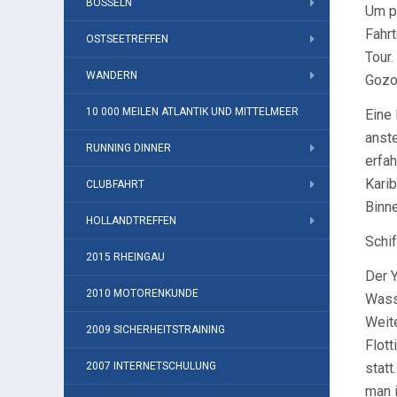
BOSSELN
Um po
Fahrt
OSTSEETREFFEN
Tour.
WANDERN
Gozo 
10 000 MEILEN ATLANTIK UND MITTELMEER
Eine 
anst
RUNNING DINNER
erfah
Karib
CLUBFAHRT
Binne
HOLLANDTREFFEN
Schif
2015 RHEINGAU
Der Y
2010 MOTORENKUNDE
Wass
Weit
2009 SICHERHEITSTRAINING
Flott
2007 INTERNETSCHULUNG
statt
man i