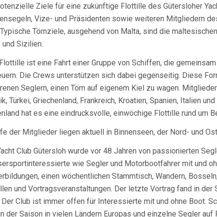
tenzielle Ziele für eine zukünftige Flottille des Gütersloher Ya
ensegeln, Vize- und Präsidenten sowie weiteren Mitgliedern des 
 Typische Törnziele, ausgehend von Malta, sind die maltesische
und Sizilien.
Flottille ist eine Fahrt einer Gruppe von Schiffen, die gemeinsa
euern. Die Crews unterstützen sich dabei gegenseitig. Diese Fo
renen Seglern, einen Törn auf eigenem Kiel zu wagen. Mitglieder 
ik, Türkei, Griechenland, Frankreich, Kroatien, Spanien, Italien un
nland hat es eine eindrucksvolle, einwöchige Flottille rund um B
fe der Mitglieder liegen aktuell in Binnenseen, der Nord- und O
acht Club Gütersloh wurde vor 48 Jahren von passionierten Segl
ersportinteressierte wie Segler und Motorbootfahrer mit und oh
erbildungen, einen wöchentlichen Stammtisch, Wandern, Bosseln
illen und Vortragsveranstaltungen. Der letzte Vortrag fand in de
. Der Club ist immer offen für Interessierte mit und ohne Boot. Sc
n der Saison in vielen Ländern Europas und einzelne Segler auf 