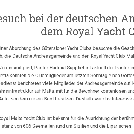
esuch bei der deutschen 
dem Royal Yacht C
iner Abordnung des Gütersloher Yacht Clubs besuchte die Geschä
ub, die Deutsche Andreasgemeinde und den Royal Yacht Club Malta
ereinsmitglied, Pastor Hartmut Suppliet ist aktuell der Pastor
letta konnten die Clubmitglieder am letzten Sonntag einen Gottes
esdienst berichteten viele Mitglieder der Andreasgemeinde auf M
hrsinfrastruktur auf Malta, mit für die Bewohner kostenlosen u
 Auto, sondern nur ein Boot besitzen. Deshalb war das Interess
oyal Malta Yacht Club ist bekannt für die Ausrichtung der berüh
istanz von 606 Seemeilen rund um Sizilien und die Liparischen 