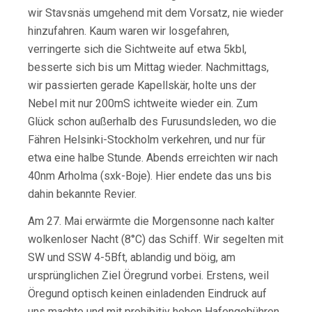
wir Stavsnäs umgehend mit dem Vorsatz, nie wieder
hinzufahren. Kaum waren wir losgefahren,
verringerte sich die Sichtweite auf etwa 5kbl,
besserte sich bis um Mittag wieder. Nachmittags,
wir passierten gerade Kapellskär, holte uns der
Nebel mit nur 200mS ichtweite wieder ein. Zum
Glück schon außerhalb des Furusundsleden, wo die
Fähren Helsinki-Stockholm verkehren, und nur für
etwa eine halbe Stunde. Abends erreichten wir nach
40nm Arholma (sxk-Boje). Hier endete das uns bis
dahin bekannte Revier.
Am 27. Mai erwärmte die Morgensonne nach kalter
wolkenloser Nacht (8°C) das Schiff. Wir segelten mit
SW und SSW 4-5Bft, ablandig und böig, am
ursprünglichen Ziel Öregrund vorbei. Erstens, weil
Öregund optisch keinen einladenden Eindruck auf
uns machte und mit prohibitiv hohen Hafengebühren