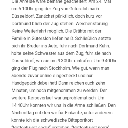
Die Anreise wäre beinahe gescheitert. Am 24. Mai
um 6:10Uhr ging der Zug von Gütersloh nach
Düsseldorf. Zunächst pünktlich, doch kurz vor
Dortmund blieb der Zug stehen. Weichenstörung.
Keine Weiterfahrt möglich. Die Drähte mit der
Familie in Gütersloh liefen heiß. Schließlich setzte
sich ihr Bruder ins Auto, fuhr nach Dortmund Kuhn,
holte seine Schwester aus dem Zug, fuhr sie nach
Düsseldorf, wo sie um 9:30Uhr eintrafen. Um 9:40Uhr
ging der Flug nach Stockholm. Wie gut, wenn man
abends zuvor online eingecheckt und nur
Handgepäck dabei hat! Dann reichen auch zehn
Minuten, um noch mitgenommen zu werden. Der
weitere Reiseverlauf war unproblematisch. Um
14:40Uhr konnten wir uns in die Arme schließen. Den
Nachmittag nutzten wir für Einkäufe; unter anderem
konnte ich die schwedische Båtsportkort
“Bottenhavet södra“ erstehen. “Bottenhavet norra“